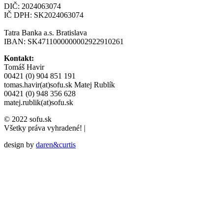
DIČ: 2024063074
IČ DPH: SK2024063074
Tatra Banka a.s. Bratislava
IBAN: SK4711000000002922910261
Kontakt:
Tomáš Havir
00421 (0) 904 851 191
tomas.havir(at)sofu.sk
Matej Rublík
00421 (0) 948 356 628
matej.rublik(at)sofu.sk
© 2022 sofu.sk
Všetky práva vyhradené!
|
design by
daren&curtis